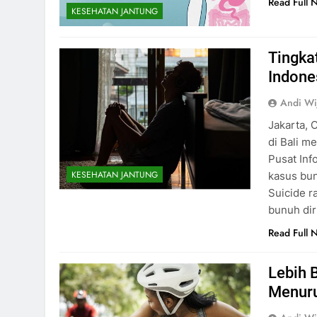
Read Full 
KESEHATAN JANTUNG
Tingkat
Indone
Andi Wi
Jakarta, 
di Bali m
Pusat Inf
KESEHATAN JANTUNG
kasus bun
Suicide r
bunuh di
Read Full 
Lebih 
Menuru