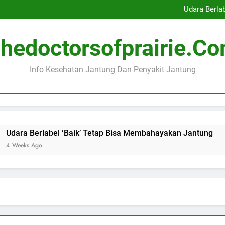
Indonesia Peringkat Kedua K
Udara Berla
Ibu Hamil dengan Masalah
Menonton Pertandingan Bol
Indonesia Peringkat Kedua K
hedoctorsofprairie.c
Udara Berla
Ibu Hamil dengan Masalah
Menonton Pertandingan Bol
Info Kesehatan Jantung Dan Penyakit Jantung
bel ‘Baik’ Tetap Bisa Membahayakan Jantung