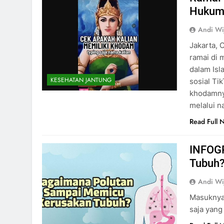
Hukum
Andi Wi
Jakarta, 
ramai di 
dalam Isl
KESEHATAN JANTUNG
sosial Ti
khodamny
melalui 
Read Full 
INFOGR
Tubuh
Andi Wi
Masuknya
saja yang