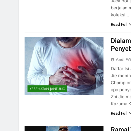
Jack Bous
berjalan 
koleksi…
Read Full 
Dialam
Penyeb
Andi Wi
Daftar Is
Jie menin
Champions
KESEHATAN JANTUNG
apa penye
Zhi Jie m
Kazuma Ka
Read Full 
Ramai 