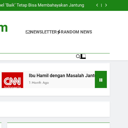
asus Gagal Jantung di Asia, Ini Penyebabnya
bel ‘Baik’ Tetap Bisa Membahayakan Jantung
 Jantung Bisa Berdampak pada Pertumbuhan
Anak
a di TV Ternyata Ganggu Kesehatan Jantung
asus Gagal Jantung di Asia, Ini Penyebabnya
om
bel ‘Baik’ Tetap Bisa Membahayakan Jantung
 Jantung Bisa Berdampak pada Pertumbuhan
NEWSLETTER
RANDOM NEWS
Anak
a di TV Ternyata Ganggu Kesehatan Jantung
Ibu Hamil dengan Masalah Jantung Bisa Berdampak pada Pe
1 Month Ago