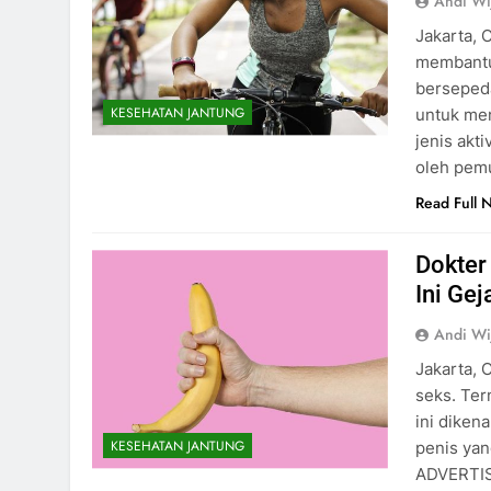
Andi Wi
Jakarta, 
membantu
bersepeda
KESEHATAN JANTUNG
untuk men
jenis akt
oleh pemu
Read Full 
Dokter
Ini Gej
Andi Wi
Jakarta, 
seks. Ter
ini dikena
KESEHATAN JANTUNG
penis yan
ADVERTI