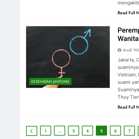
mengakiba
Read Full 
Peremp
Wanita
Andi Wi
Jakarta, 
suaminya 
Vietnam, 
KESEHATAN JANTUNG
suami yan
Suaminya 
Thuy Tien
Read Full 
1
…
3
4
5
6
7