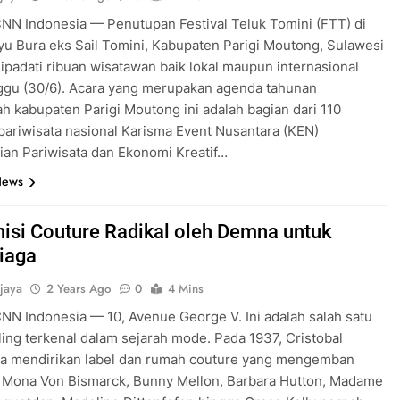
CNN Indonesia — Penutupan Festival Teluk Tomini (FTT) di
yu Bura eks Sail Tomini, Kabupaten Parigi Moutong, Sulawesi
ipadati ribuan wisatawan baik lokal maupun internasional
ggu (30/6). Acara yang merupakan agenda tahunan
h kabupaten Parigi Moutong ini adalah bagian dari 110
pariwisata nasional Karisma Event Nusantara (KEN)
an Pariwisata dan Ekonomi Kreatif…
News
nisi Couture Radikal oleh Demna untuk
iaga
jaya
2 Years Ago
0
4 Mins
CNN Indonesia — 10, Avenue George V. Ini adalah salah satu
ling terkenal dalam sejarah mode. Pada 1937, Cristobal
ga mendirikan label dan rumah couture yang mengemban
 Mona Von Bismarck, Bunny Mellon, Barbara Hutton, Madame