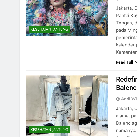
Jakarta, 
Pantai Ka
Tengah, d
KESEHATAN JANTUNG
pada Min
pemerinta
kalender 
Kementeri
Read Full 
Redefi
Balenc
Andi Wi
Jakarta, 
alamat pa
Balencia
KESEHATAN JANTUNG
namanya.