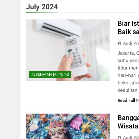
July 2024
Biar I
Baik sa
Andi Wi
Jakarta, 
suhu yang
tidur mem
KESEHATAN JANTUNG
hari-hari
bekerja k
kesulitan
Read Full 
Bangga
Wisata
Andi Wi