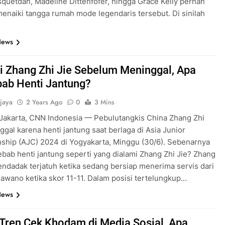
quetdan, Madeline Dittenfofer, hingga Grace Kelly pernah
menaiki tangga rumah mode legendaris tersebut. Di sinilah
News
i Zhang Zhi Jie Sebelum Meninggal, Apa
ab Henti Jantung?
jaya
2 Years Ago
0
3 Mins
i Jakarta, CNN Indonesia — Pebulutangkis China Zhang Zhi
ggal karena henti jantung saat berlaga di Asia Junior
hip (AJC) 2024 di Yogyakarta, Minggu (30/6). Sebenarnya
bab henti jantung seperti yang dialami Zhang Zhi Jie? Zhang
endadak terjatuh ketika sedang bersiap menerima servis dari
wano ketika skor 11-11. Dalam posisi tertelungkup…
News
Tren Cek Khodam di Media Sosial, Apa