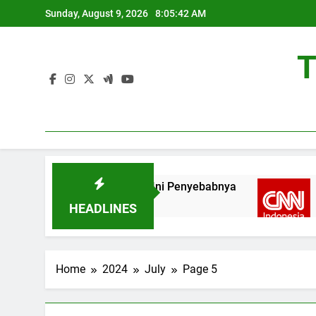
Skip
Sunday, August 9, 2026
8:05:43 AM
to
content
T
antung di Asia, Ini Penyebabnya
Udara Berla
4 Weeks Ago
HEADLINES
Home
2024
July
Page 5