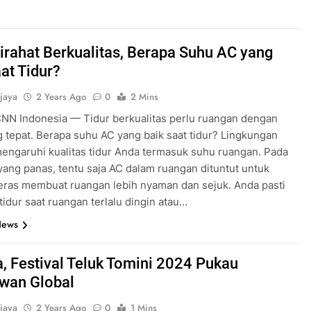
stirahat Berkualitas, Berapa Suhu AC yang
at Tidur?
jaya
2 Years Ago
0
2 Mins
CNN Indonesia — Tidur berkualitas perlu ruangan dengan
 tepat. Berapa suhu AC yang baik saat tidur? Lingkungan
engaruhi kualitas tidur Anda termasuk suhu ruangan. Pada
 yang panas, tentu saja AC dalam ruangan dituntut untuk
eras membuat ruangan lebih nyaman dan sejuk. Anda pasti
 tidur saat ruangan terlalu dingin atau…
News
, Festival Teluk Tomini 2024 Pukau
wan Global
jaya
2 Years Ago
0
1 Mins