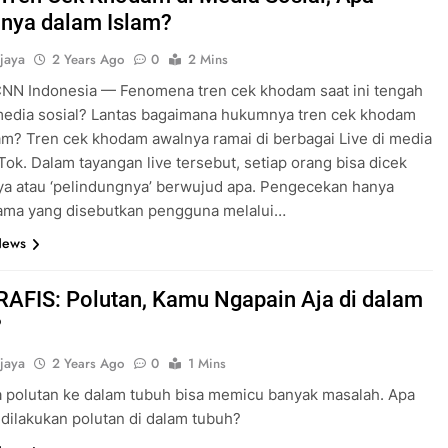
nya dalam Islam?
jaya
2 Years Ago
0
2 Mins
CNN Indonesia — Fenomena tren cek khodam saat ini tengah
media sosial? Lantas bagaimana hukumnya tren cek khodam
am? Tren cek khodam awalnya ramai di berbagai Live di media
kTok. Dalam tayangan live tersebut, setiap orang bisa dicek
a atau ‘pelindungnya’ berwujud apa. Pengecekan hanya
nama yang disebutkan pengguna melalui…
News
AFIS: Polutan, Kamu Ngapain Aja di dalam
?
jaya
2 Years Ago
0
1 Mins
 polutan ke dalam tubuh bisa memicu banyak masalah. Apa
 dilakukan polutan di dalam tubuh?