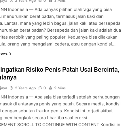
jaya
2 Years Ago
0
3 Mins
CNN Indonesia — Ada banyak pilihan olahraga yang bisa
 menurunkan berat badan, termasuk jalan kaki dan
. Lantas, mana yang lebih bagus, jalan kaki atau bersepeda
urunkan berat badan? Bersepeda dan jalan kaki adalah dua
ivitas aerobik yang paling populer. Keduanya bisa dilakukan
la, orang yang mengalami cedera, atau dengan kondisi…
News
 Ingatkan Risiko Penis Patah Usai Bercinta,
alanya
jaya
2 Years Ago
0
2 Mins
CNN Indonesia — Apa saja bisa terjadi setelah berhubungan
masuk di antaranya penis yang patah. Secara medis, kondisi
l dengan sebutan fraktur penis. Kondisi ini terjadi akibat
g membengkok secara tiba-tiba saat ereksi.
SEMENT SCROLL TO CONTINUE WITH CONTENT Kondisi ini