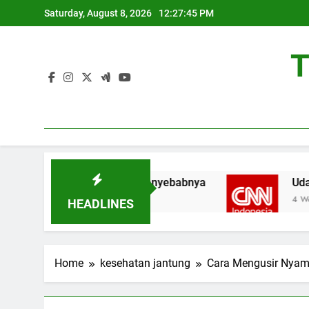
Skip
Saturday, August 8, 2026
12:27:46 PM
to
content
T
Jantung di Asia, Ini Penyebabnya
Udara Berl
4 Weeks Ago
HEADLINES
Home
kesehatan jantung
Cara Mengusir Nyamu