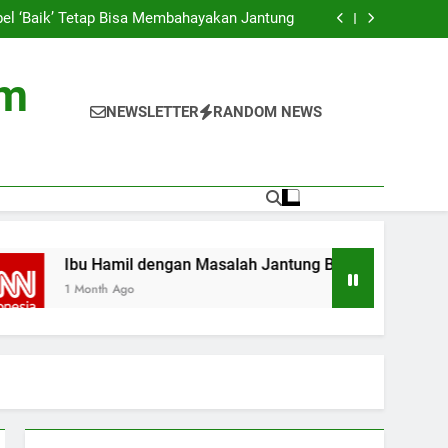
asus Gagal Jantung di Asia, Ini Penyebabnya
bel ‘Baik’ Tetap Bisa Membahayakan Jantung
 Jantung Bisa Berdampak pada Pertumbuhan
Anak
a di TV Ternyata Ganggu Kesehatan Jantung
asus Gagal Jantung di Asia, Ini Penyebabnya
om
bel ‘Baik’ Tetap Bisa Membahayakan Jantung
 Jantung Bisa Berdampak pada Pertumbuhan
NEWSLETTER
RANDOM NEWS
Anak
a di TV Ternyata Ganggu Kesehatan Jantung
Ibu Hamil dengan Masalah Jantung Bisa Berdampak pada P
1 Month Ago