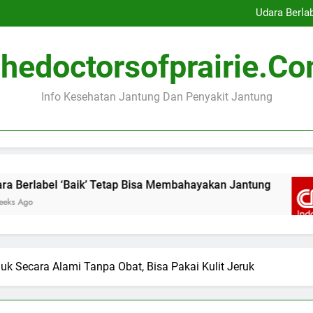
Indonesia Peringkat Kedua K
Udara Berla
Ibu Hamil dengan Masalah
Menonton Pertandingan Bol
Indonesia Peringkat Kedua K
hedoctorsofprairie.c
Udara Berla
Ibu Hamil dengan Masalah
Menonton Pertandingan Bol
Info Kesehatan Jantung Dan Penyakit Jantung
abel ‘Baik’ Tetap Bisa Membahayakan Jantung
k Secara Alami Tanpa Obat, Bisa Pakai Kulit Jeruk