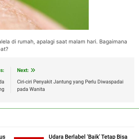
la di rumah, apalagi saat malam hari. Bagaimana
bat?
s:
Next:
da
Ciri-ciri Penyakit Jantung yang Perlu Diwaspadai
ng
pada Wanita
us
Udara Berlabel ‘Baik’ Tetap Bisa