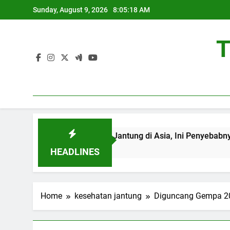
Skip
Sunday, August 9, 2026
8:05:18 AM
to
content
T
at Kedua Kasus Gagal Jantung di Asia, Ini Penyebabnya
HEADLINES
Home
kesehatan jantung
Diguncang Gempa 20 