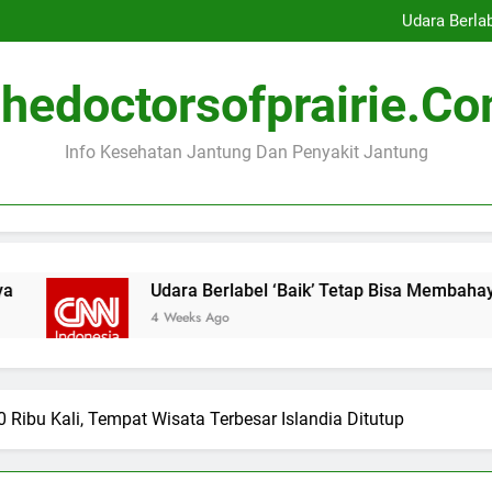
Indonesia Peringkat Kedua K
Udara Berla
Ibu Hamil dengan Masalah
Menonton Pertandingan Bol
Indonesia Peringkat Kedua K
hedoctorsofprairie.c
Udara Berla
Ibu Hamil dengan Masalah
Menonton Pertandingan Bol
Info Kesehatan Jantung Dan Penyakit Jantung
Udara Berlabel ‘Baik’ Tetap Bisa Membahayakan J
4 Weeks Ago
Ribu Kali, Tempat Wisata Terbesar Islandia Ditutup