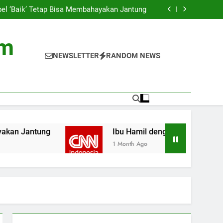
asus Gagal Jantung di Asia, Ini Penyebabnya
bel ‘Baik’ Tetap Bisa Membahayakan Jantung
 Jantung Bisa Berdampak pada Pertumbuhan
Anak
a di TV Ternyata Ganggu Kesehatan Jantung
asus Gagal Jantung di Asia, Ini Penyebabnya
om
bel ‘Baik’ Tetap Bisa Membahayakan Jantung
 Jantung Bisa Berdampak pada Pertumbuhan
NEWSLETTER
RANDOM NEWS
Anak
a di TV Ternyata Ganggu Kesehatan Jantung
antung
Ibu Hamil dengan Masalah Jantung B
1 Month Ago