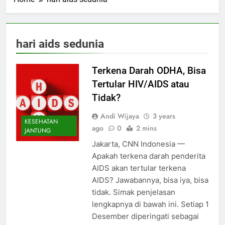
hari aids sedunia
Terkena Darah ODHA, Bisa
Tertular HIV/AIDS atau
Tidak?
Andi Wijaya
3 years
KESEHATAN
ago
0
2 mins
JANTUNG
Jakarta, CNN Indonesia —
Apakah terkena darah penderita
AIDS akan tertular terkena
AIDS? Jawabannya, bisa iya, bisa
tidak. Simak penjelasan
lengkapnya di bawah ini. Setiap 1
Desember diperingati sebagai