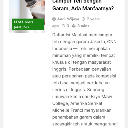
Campur Teh dengan
Garam, Ada Manfaatnya?
Andi Wijaya
2 years
KESEHATAN
ago
0
3 mins
JANTUNG
Daftar Isi Manfaat mencampur
teh dengan garam Jakarta, CNN
Indonesia — Teh merupakan
minuman yang memiliki tempat
khusus di tengah masyarakat
Inggris. Perbedaan penyajian
atau perubahan pada komposisi
teh bisa menjadi perdebatan
serius di Inggris. Seorang
ilmuwan kimia dari Bryn Mawr
College, Amerika Serikat
Michelle Francl menyarankan
penambahan garam dalam
secangkir teh untuk mengurangi