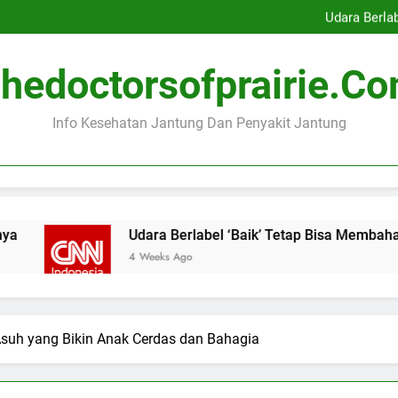
Indonesia Peringkat Kedua K
Udara Berla
Ibu Hamil dengan Masalah
Menonton Pertandingan Bol
Indonesia Peringkat Kedua K
hedoctorsofprairie.c
Udara Berla
Ibu Hamil dengan Masalah
Menonton Pertandingan Bol
Info Kesehatan Jantung Dan Penyakit Jantung
Udara Berlabel ‘Baik’ Tetap Bisa Membahayakan Jantung
4 Weeks Ago
 Asuh yang Bikin Anak Cerdas dan Bahagia