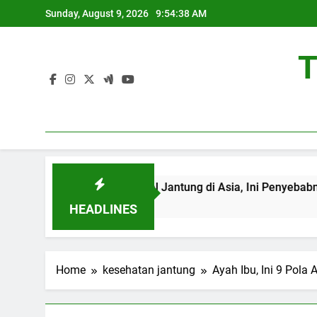
Skip
Sunday, August 9, 2026
9:54:39 AM
to
content
T
a Kasus Gagal Jantung di Asia, Ini Penyebabnya
HEADLINES
Home
kesehatan jantung
Ayah Ibu, Ini 9 Pola