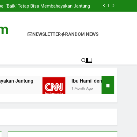
asus Gagal Jantung di Asia, Ini Penyebabnya
bel ‘Baik’ Tetap Bisa Membahayakan Jantung
 Jantung Bisa Berdampak pada Pertumbuhan
Anak
a di TV Ternyata Ganggu Kesehatan Jantung
asus Gagal Jantung di Asia, Ini Penyebabnya
om
bel ‘Baik’ Tetap Bisa Membahayakan Jantung
 Jantung Bisa Berdampak pada Pertumbuhan
NEWSLETTER
RANDOM NEWS
Anak
a di TV Ternyata Ganggu Kesehatan Jantung
Ibu Hamil dengan Masalah Jantung Bisa Ber
1 Month Ago