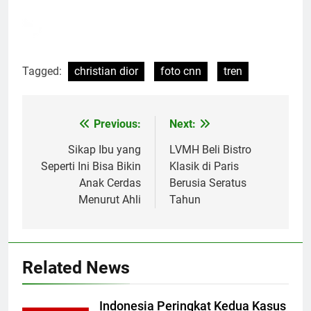
Tagged:
christian dior
foto cnn
tren
Post
Previous:
Next:
navigation
Sikap Ibu yang
LVMH Beli Bistro
Seperti Ini Bisa Bikin
Klasik di Paris
Anak Cerdas
Berusia Seratus
Menurut Ahli
Tahun
Related News
Indonesia Peringkat Kedua Kasus