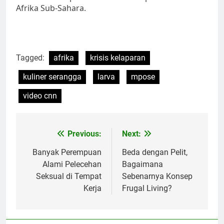
Afrika Sub-Sahara.
Tagged:
afrika
krisis kelaparan
kuliner serangga
larva
mpose
video cnn
Post
Previous:
Next:
navigation
Banyak Perempuan
Beda dengan Pelit,
Alami Pelecehan
Bagaimana
Seksual di Tempat
Sebenarnya Konsep
Kerja
Frugal Living?