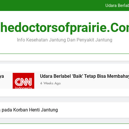
Indonesia Peringkat Kedua K
Udara Berla
Ibu Hamil dengan Masalah
Menonton Pertandingan Bol
Indonesia Peringkat Kedua K
hedoctorsofprairie.c
Udara Berla
Ibu Hamil dengan Masalah
Menonton Pertandingan Bol
Info Kesehatan Jantung Dan Penyakit Jantung
Udara Berlabel ‘Baik’ Tetap Bisa Membahayakan J
4 Weeks Ago
 pada Korban Henti Jantung