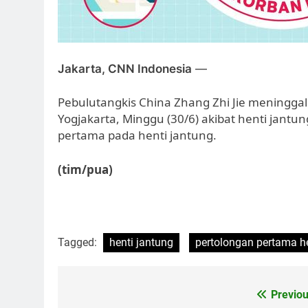
Jakarta, CNN Indonesia
—
Pebulutangkis China Zhang Zhi Jie meninggal 
Yogjakarta, Minggu (30/6) akibat henti jantu
pertama pada henti jantung.
(tim/pua)
Tagged:
henti jantung
pertolongan pertama he
Post
Previou