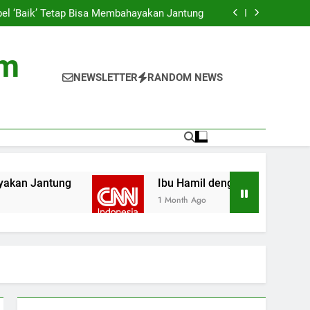
asus Gagal Jantung di Asia, Ini Penyebabnya
bel ‘Baik’ Tetap Bisa Membahayakan Jantung
 Jantung Bisa Berdampak pada Pertumbuhan
Anak
a di TV Ternyata Ganggu Kesehatan Jantung
asus Gagal Jantung di Asia, Ini Penyebabnya
om
bel ‘Baik’ Tetap Bisa Membahayakan Jantung
 Jantung Bisa Berdampak pada Pertumbuhan
NEWSLETTER
RANDOM NEWS
Anak
a di TV Ternyata Ganggu Kesehatan Jantung
antung
Ibu Hamil dengan Masalah Jantung B
1 Month Ago