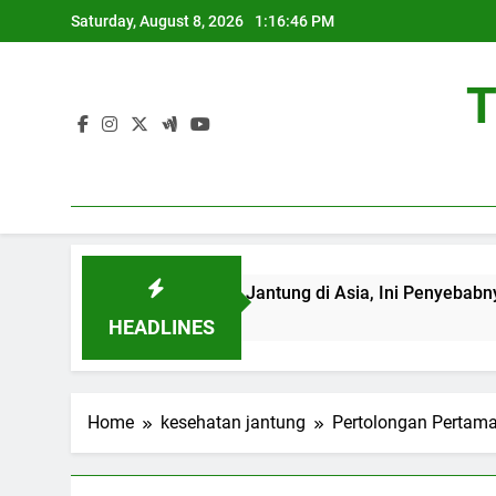
Skip
Saturday, August 8, 2026
1:16:46 PM
to
content
T
at Kedua Kasus Gagal Jantung di Asia, Ini Penyebabnya
HEADLINES
Home
kesehatan jantung
Pertolongan Pertama