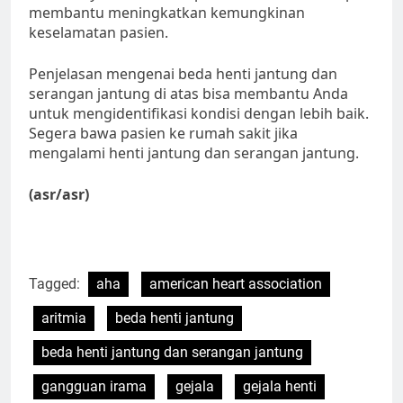
membantu meningkatkan kemungkinan
keselamatan pasien.
Penjelasan mengenai beda henti jantung dan
serangan jantung di atas bisa membantu Anda
untuk mengidentifikasi kondisi dengan lebih baik.
Segera bawa pasien ke rumah sakit jika
mengalami henti jantung dan serangan jantung.
(asr/asr)
Tagged:
aha
american heart association
aritmia
beda henti jantung
beda henti jantung dan serangan jantung
gangguan irama
gejala
gejala henti