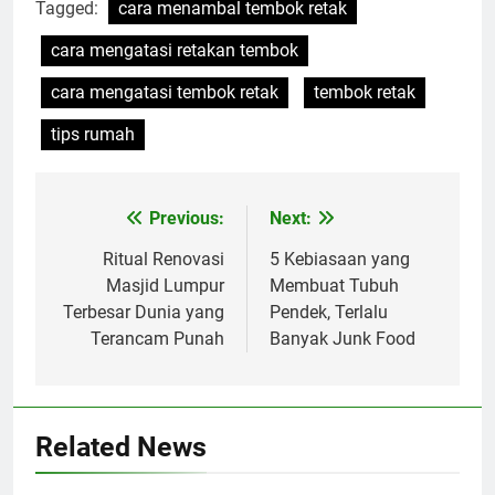
Tagged:
cara menambal tembok retak
cara mengatasi retakan tembok
cara mengatasi tembok retak
tembok retak
tips rumah
Post
Previous:
Next:
navigation
Ritual Renovasi
5 Kebiasaan yang
Masjid Lumpur
Membuat Tubuh
Terbesar Dunia yang
Pendek, Terlalu
Terancam Punah
Banyak Junk Food
Related News